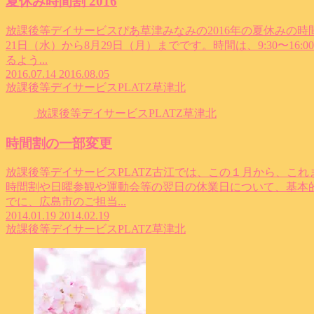
夏休み時間割 2016
放課後等デイサービスぴあ草津みなみの2016年の夏休みの
21日（水）から8月29日（月）までです。時間は、9:30〜1
るよう...
2016.07.14
2016.08.05
放課後等デイサービスPLATZ草津北
放課後等デイサービスPLATZ草津北
時間割の一部変更
放課後等デイサービスPLATZ古江では、この１月から、こ
時間割や日曜参観や運動会等の翌日の休業日について、基本的
でに、広島市のご担当...
2014.01.19
2014.02.19
放課後等デイサービスPLATZ草津北