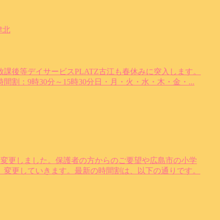
津北
課後等デイサービスPLATZ古江も春休みに突入します。
まで時間割：9時30分～15時30分日・月・火・水・木・金・...
割を変更しました。保護者の方からのご要望や広島市の小学
、変更していきます。最新の時間割は、以下の通りです。