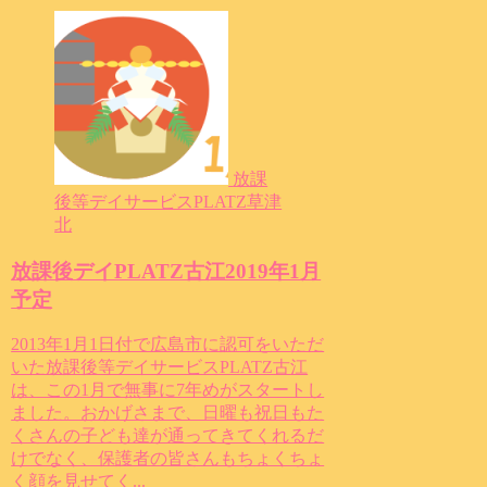
放課
後等デイサービスPLATZ草津
北
放課後デイPLATZ古江2019年1月
予定
2013年1月1日付で広島市に認可をいただ
いた放課後等デイサービスPLATZ古江
は、この1月で無事に7年めがスタートし
ました。おかげさまで、日曜も祝日もた
くさんの子ども達が通ってきてくれるだ
けでなく、保護者の皆さんもちょくちょ
く顔を見せてく...