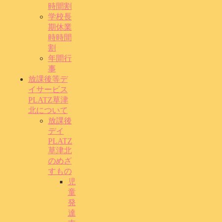
時間割
学校長
期休業
時時間
割
年間行
事
放課後等デ
イサービス
PLATZ草津
北について
放課後
デイ
PLATZ
草津北
のめざ
すもの
児
童
発
達