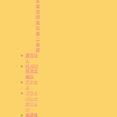
支
援
管
理
責
任
者
ご
挨
拶
運営法
人
PLATZ
草津北
施設
アクセ
ス
プライ
バシー
ポリシ
ー
放課後