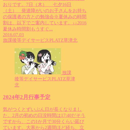
おりです。7日（木） 七夕16日
（土） 発達障がいのお子さんをお持ち
の保護者の方との勉強会※夏休みの時間
割は、以下でご案内しています。↓↓2016
夏休み時間割もうすぐ...
2016.07.03
放課後等デイサービスPLATZ草津北
放課
後等デイサービスPLATZ草津
北
2024年2月行事予定
気がつくとずいぶん日が長くなりまし
た。2月の初めの日没時間は17:40だそう
ですから、この1か月で30分くらい延び
ています。大寒から2週間ほど経ち、立