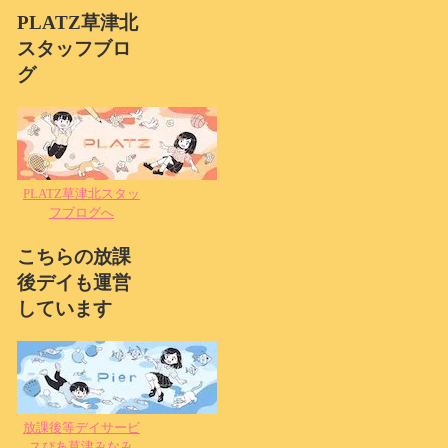
PLATZ草津北
スタッフブロ
グ
PLATZ草津北スタッ
フブログへ
こちらの放課
後デイも運営
しています
放課後等デイサービ
スぴあ草津みなみ