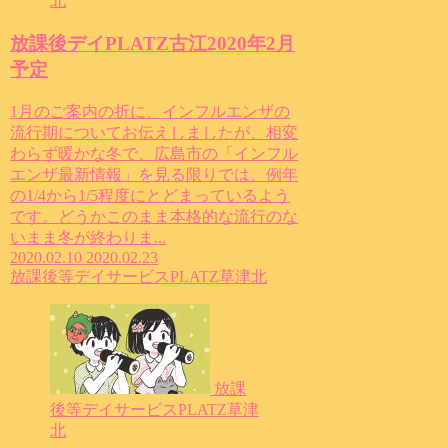
北
放課後デイPLATZ古江2020年2月
予定
1月のご案内の折に、インフルエンザの
流行期についてお伝えしましたが、相変
わらず暖かな冬で、広島市の「インフル
エンザ最新情報」を見る限りでは、例年
の1/4から1/5程度にとどまっているよう
です。どうかこのまま本格的な流行のな
いまま冬が終わりま...
2020.02.10
2020.02.23
放課後等デイサービスPLATZ草津北
放課
後等デイサービスPLATZ草津
北