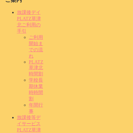
放課後デイ
PLATZ草津
北ご利用の
手引
ご利用
開始ま
での流
れ
PLATZ
草津北
時間割
学校長
期休業
時時間
割
年間行
事
放課後等デ
イサービス
PLATZ草津