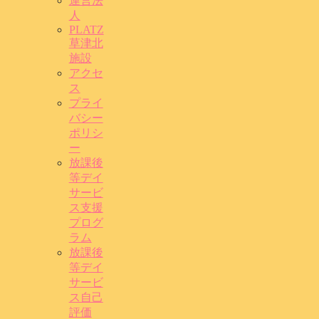
運営法
人
PLATZ
草津北
施設
アクセ
ス
プライ
バシー
ポリシ
ー
放課後
等デイ
サービ
ス支援
プログ
ラム
放課後
等デイ
サービ
ス自己
評価