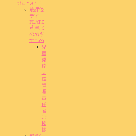
北について
放課後
デイ
PLATZ
草津北
のめざ
すもの
児
童
発
達
支
援
管
理
責
任
者
ご
挨
拶