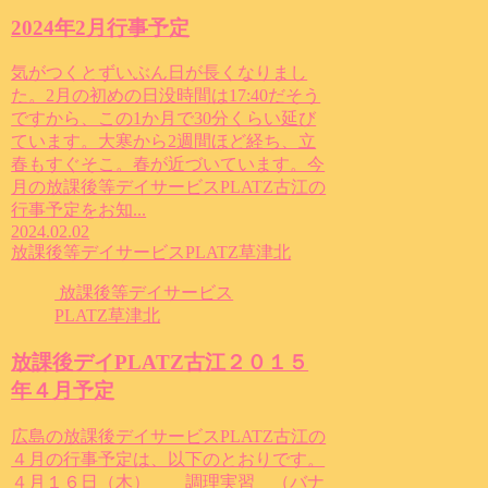
2024年2月行事予定
気がつくとずいぶん日が長くなりまし
た。2月の初めの日没時間は17:40だそう
ですから、この1か月で30分くらい延び
ています。大寒から2週間ほど経ち、立
春もすぐそこ。春が近づいています。今
月の放課後等デイサービスPLATZ古江の
行事予定をお知...
2024.02.02
放課後等デイサービスPLATZ草津北
放課後等デイサービス
PLATZ草津北
放課後デイPLATZ古江２０１５
年４月予定
広島の放課後デイサービスPLATZ古江の
４月の行事予定は、以下のとおりです。
４月１６日（木） 調理実習 （バナ