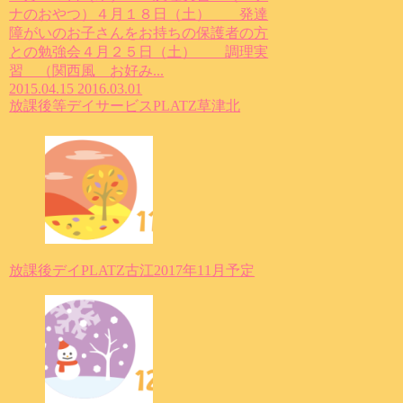
ナのおやつ）４月１８日（土） 発達
障がいのお子さんをお持ちの保護者の方
との勉強会４月２５日（土） 調理実
習 （関西風 お好み...
2015.04.15
2016.03.01
放課後等デイサービスPLATZ草津北
放課後デイPLATZ古江2017年11月予定