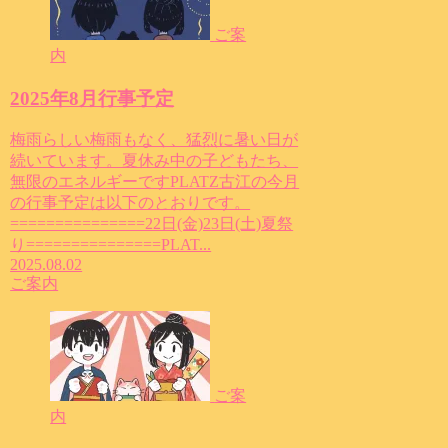
ご案
内
2025年8月行事予定
梅雨らしい梅雨もなく、猛烈に暑い日が
続いています。夏休み中の子どもたち、
無限のエネルギーですPLATZ古江の今月
の行事予定は以下のとおりです。
===============22日(金)23日(土)夏祭
り===============PLAT...
2025.08.02
ご案内
ご案
内