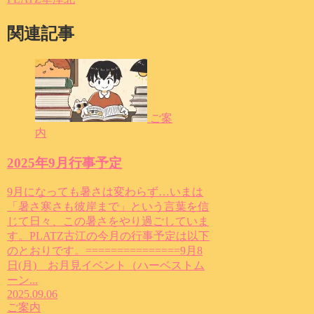
関連記事
ご案
内
2025年9月行事予定
9月になっても暑さは変わらず…いまは
「暑さ寒さも彼岸まで」という言葉を信
じて日々、この暑さをやり過ごしていま
す。PLATZ古江の今月の行事予定は以下
のとおりです。===============9月8
日(月) お月見イベント（ハーベストム
ーン...
2025.09.06
ご案内