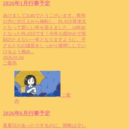
2026年1月行事予定
あけましておめでとうございます。昨年
12月に古江上から移転し、PLATZ草津北
となって新しい年を迎えました。14年め
となったPLATZです！今年も穏やかで笑
顔のたえない一年となりますように。子
どもたちの成長をしっかり後押ししてい
けるよう務め...
2026.01.04
ご案内
ご案
内
2026年6月行事予定
真夏日があったりするのに、朝晩は少し