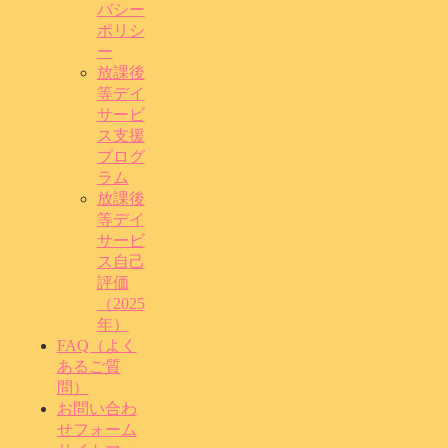
バシー
ポリシ
ー
放課後
等デイ
サービ
ス支援
プログ
ラム
放課後
等デイ
サービ
ス自己
評価
（2025
年）
FAQ（よく
あるご質
問）
お問い合わ
せフォーム