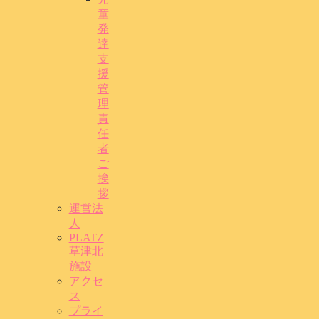
童
発
達
支
援
管
理
責
任
者
ご
挨
拶
運営法
人
PLATZ
草津北
施設
アクセ
ス
プライ