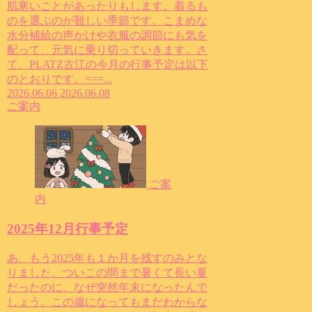
肌寒いことがあったりもします。着るも
のを選ぶのが難しい季節です。こまめな
水分補給の声かけや衣服の調節にも気を
配って、元気に乗り切っていきます。さ
て、PLATZ古江の今月の行事予定は以下
のとおりです。===...
2026.06.06
2026.06.08
ご案内
ご案
内
2025年12月行事予定
あ、もう2025年も１か月を残すのみとな
りました。ついこの間まで暑くて長い夏
だったのに、なぜ突然年末になったんで
しょう。この歳になってもまだわからな