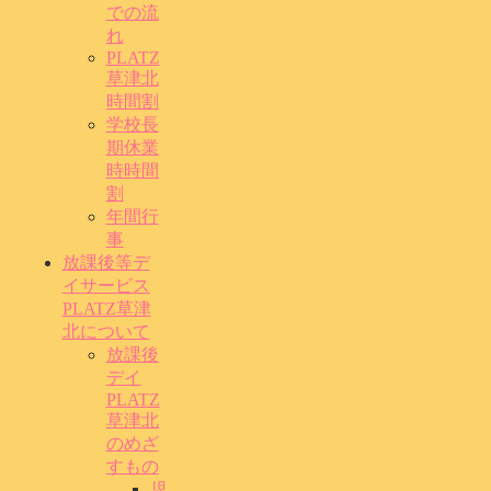
での流
れ
PLATZ
草津北
時間割
学校長
期休業
時時間
割
年間行
事
放課後等デ
イサービス
PLATZ草津
北について
放課後
デイ
PLATZ
草津北
のめざ
すもの
児