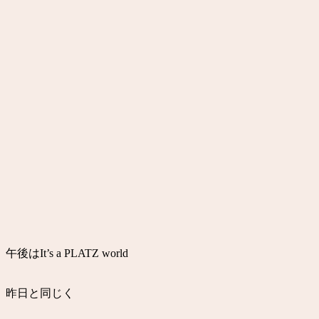
午後はIt’s a PLATZ world
昨日と同じく