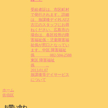
受給者証は、市区町村
で発行されます。詳細
は、放課後デイPLATZ
古江のスタッフにお尋
ねください。広島市の
場合は、各区役所の障
害福祉係・児童障害福
祉係が窓口となってい
ます。中区 障害福祉
係 082-504-2588
東区 障害福祉
係 ...
2013.01.07
放課後等デイサービス
について
ホーム
佐伯区
お問い合わ