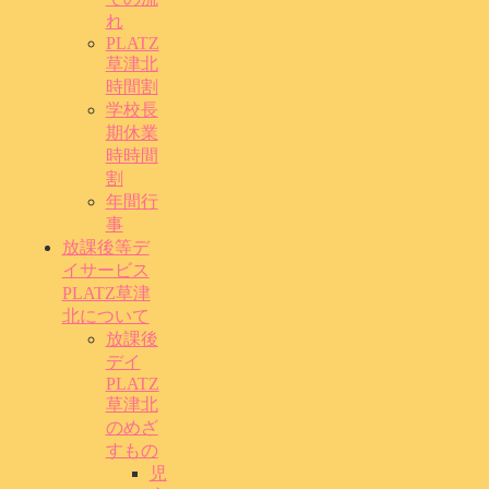
れ
PLATZ
草津北
時間割
学校長
期休業
時時間
割
年間行
事
放課後等デ
イサービス
PLATZ草津
北について
放課後
デイ
PLATZ
草津北
のめざ
すもの
児