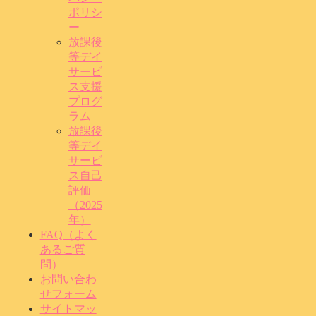
ポリシ
ー
放課後
等デイ
サービ
ス支援
プログ
ラム
放課後
等デイ
サービ
ス自己
評価
（2025
年）
FAQ（よく
あるご質
問）
お問い合わ
せフォーム
サイトマッ