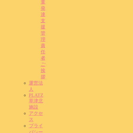
童
発
達
支
援
管
理
責
任
者
ご
挨
拶
運営法
人
PLATZ
草津北
施設
アクセ
ス
プライ
バシー