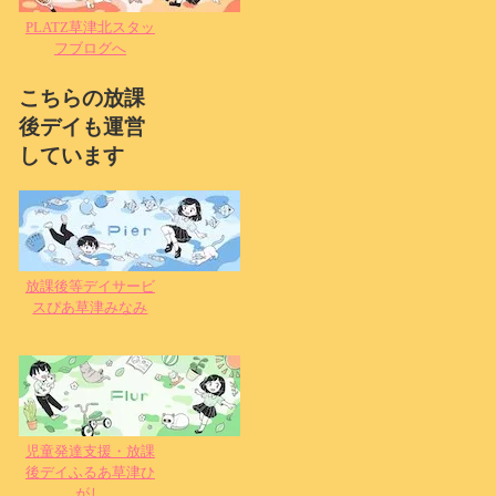
PLATZ草津北スタッ
フブログへ
こちらの放課
後デイも運営
しています
放課後等デイサービ
スぴあ草津みなみ
児童発達支援・放課
後デイふるあ草津ひ
がし