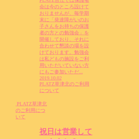
PLATZ古江では保護者
会は今のところ設けて
おりませんが、毎学期
末に「発達障がいのお
子さんをお持ちの保護
者の方との勉強会」を
開催しており、それに
合わせて懇談の場を設
けております。勉強会
は私どもの施設をご利
用いただいていない方
にもご参加いただ...
2019.10.02
PLATZ草津北のご利用
について
PLATZ草津北
のご利用につ
いて
祝日は営業して