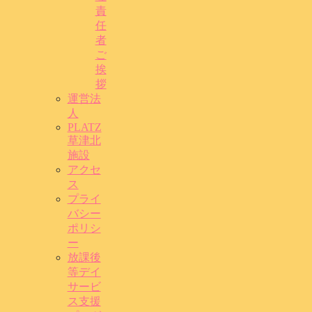
責
任
者
ご
挨
拶
運営法
人
PLATZ
草津北
施設
アクセ
ス
プライ
バシー
ポリシ
ー
放課後
等デイ
サービ
ス支援