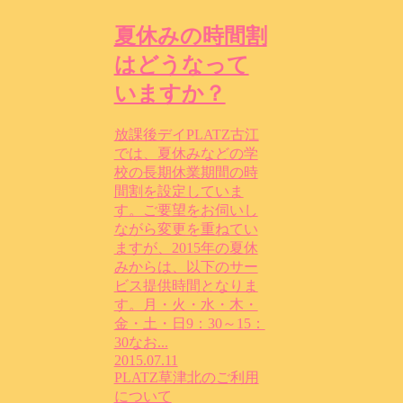
夏休みの時間割
はどうなって
いますか？
放課後デイPLATZ古江
では、夏休みなどの学
校の長期休業期間の時
間割を設定していま
す。ご要望をお伺いし
ながら変更を重ねてい
ますが、2015年の夏休
みからは、以下のサー
ビス提供時間となりま
す。月・火・水・木・
金・土・日9：30～15：
30なお...
2015.07.11
PLATZ草津北のご利用
について