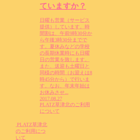
ていますか？
日曜も営業（サービス
提供）しています。時
間割は、午前9時30分か
ら午後3時30分までで
す。夏休みなどの学校
の長期休業時にも日曜
日の営業を致します。
また、送迎も土曜日と
同様の時間（お迎えは8
時45分から）で行いま
す。なお、年末年始は
お休みさせ...
2017.08.27
PLATZ草津北のご利用
について
PLATZ草津北
のご利用につ
いて