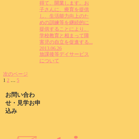
得て、開業します。お
子さんに、療育を提供
し、生活能力向上のた
めの訓練等を継続的に
提供することにより、
学校教育と相まって障
害児の自立を促進する...
2013.06.26
放課後等デイサービス
について
次のページ
1
2
…
5
次
へ
お問い合わ
せ・見学お申
込み