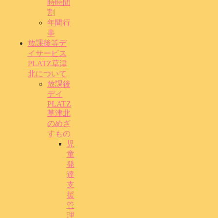
時時間
割
年間行
事
放課後等デ
イサービス
PLATZ草津
北について
放課後
デイ
PLATZ
草津北
のめざ
すもの
児
童
発
達
支
援
管
理