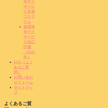
等デイ
サービ
ス支援
プログ
ラム
放課後
等デイ
サービ
ス自己
評価
（2025
年）
FAQ（よく
あるご質
問）
お問い合わ
せフォーム
サイトマッ
プ
よくあるご質