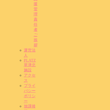
援
管
理
責
任
者
ご
挨
拶
運営法
人
PLATZ
草津北
施設
アクセ
ス
プライ
バシー
ポリシ
ー
放課後