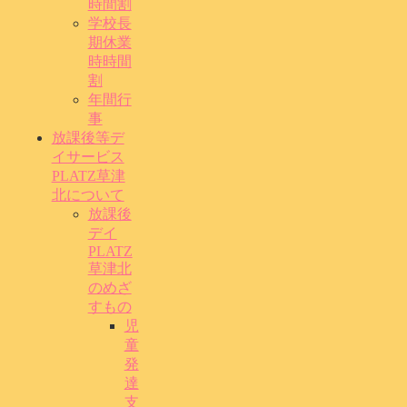
時間割
学校長
期休業
時時間
割
年間行
事
放課後等デ
イサービス
PLATZ草津
北について
放課後
デイ
PLATZ
草津北
のめざ
すもの
児
童
発
達
支