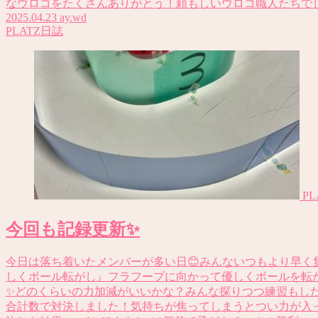
なウロコをたくさんありがとう！頼もしいウロコ職人たちで
2025.04.23
ay.wd
PLATZ日誌
P
今回も記録更新✨
今日は落ち着いたメンバーが多い日😊みんないつもより早く
しくボール転がし』フラフープに向かって優しくボールを転
✨どのくらいの力加減がいいかな？みんな探りつつ練習もした
合計数で対決しました！気持ちが焦ってしまうとつい力が入っ