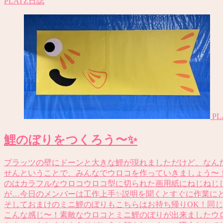
PLATZ日誌
P
鯉のぼりをつくろう〜✨
プラッツの壁にドーンと大きな鯉が現れましただけど、なん
せんということで、みんなでウロコを作っていきましょう〜
のはカラフルなウロコウロコ型に切られた画用紙にねじねじ
が…今日のメンバーは工作上手✨説明を聞くとすぐに作業に
そしておまけのミニ鯉のぼりもこちらはお持ち帰りOK！同
こんな感じ〜！素敵なウロコとミニ鯉のぼりが出来ましたウ