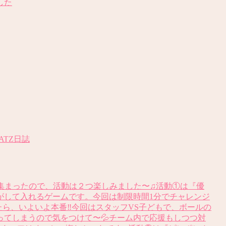
した
LATZ日誌
集まったので、活動は２つ楽しみました〜♫活動①は『優
がして入れるゲームです。今回は制限時間1分でチャレンジ
ら、いよいよ本番‼️今回はスタッフVS子どもで、ボールの
てしまうので気をつけて〜💦チーム内で応援もしつつ対