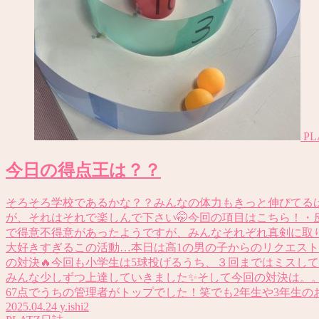
P
今日の得点王は？？
そろそろ学校であるかな？？みんなの体力もきっと伸びてる
が、それはそれで楽しんで下さい🤭今回の項目はこちら！・
で得意不得意があったようですが、みんなそれぞれ真剣に取
大好きすぎるこの活動…本日は高1の男の子からのリクエスト
の対決🔥今回も小学生は5球投げるうち、３回まではミスし
みんな少しずつ上達していきました✨そして今回の対決は。。1
67点でうちの管理者がトップでした！笑でも2年生や3年生のお友
2025.04.24
y.ishi2