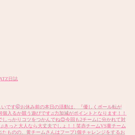
LATZ日誌
いです🤭お休み前の本日の活動は、『優しくボール転が
何個入るか競う遊びです♫力加減がポイントとなります！！
しっかりコツをつかんでね😊今回も2チームに分かれて対
た♫きっと大人なら大丈夫でしょ！！笑赤チームVS黄チーム
差は出たものの、黄チームさんはフープ1個チャレンジをするお