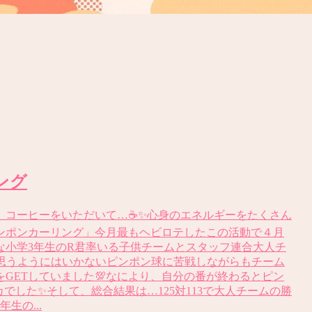
ング
コーヒーをいただいて…☕️✨心身のエネルギーをたくさん
ンポンカーリング」今月最もヘビロテしたこの活動で４月
な小学3年生のR君率いる子供チームとスタッフ連合大人チ
か思うようにはいかないピンポン球に苦戦しながらもチーム
GETしていました💯なにより、自分の番が終わるとピン
でした✨そして、総合結果は…125対113で大人チームの勝
生の...