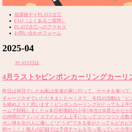
放課後デイPLATZ古江
FAQ（よくあるご質問）
PLATZ古江へのアクセス
お問い合わせフォーム
2025-04
PLATZ日誌
4月ラスト✨ピンポンカーリングカーリ
昨日は祝日でしたね私は友達の家に行って、ケーキを食べて、
チャージさせていただきました〜！さて、今日の活動は「ピ
を締めようと思います！ピンポンカーリングがとっても上手
ームで対戦しました⚔️本日初挑戦の小学1年生のR君なかな
の仲間のアドバイスでどんどん上手になってコツコツと点数を
ポン球を次の人に優しく“どうぞ”できる姿がとってもピカピカ
利〜！！！個人の記録では子供チームを引っ張っていた小学3年