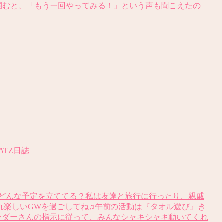
掴むと、「もう一回やってみる！」という声も聞こえたの
LATZ日誌
はどんな予定を立ててる？私は友達と旅行に行ったり、親戚
れ楽しいGWを過ごしてね♫午前の活動は『タオル遊び』き
ーダーさんの指示に従って、みんなシャキシャキ動いてくれ