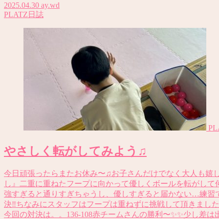
2025.04.30
ay.wd
PLATZ日誌
P
やさしく転がしてみよう♫
今日頑張ったらまたお休み〜♫お子さんだけでなく大人も嬉し
し』二重に重ねたフープに向かって優しくボールを転がして
強すぎると通りすぎちゃうし、優しすぎると届かない…練習で
決‼️ちなみにスタッフはフープは重ねずに挑戦して頂きまし
今回の対決は。。136-108赤チームさんの勝利〜✨✨少し