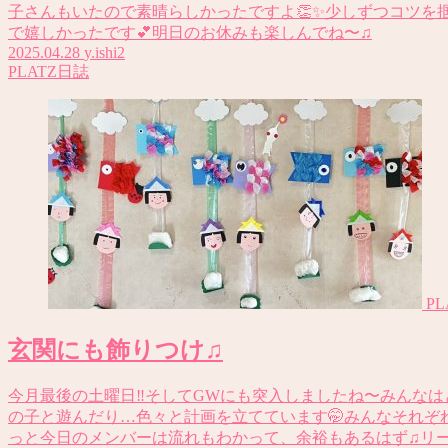
子さんもいたので素晴らしかったですよ👏✨少しずつコツを
で嬉しかったです💕明日のお休みも楽しんでね〜♫
2025.04.28
y.ishi2
PLATZ日誌
P
玄関にも飾りつけ♫
今月最後の土曜日‼️そしてGWにも突入しましたね〜みんな
の子と遊んだり…色々と計画を立てています🤭みんなそれぞ
っと今日のメンバーは流れもわかって、余裕もあるはず♫リ