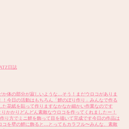
LATZ日誌
だか体の部分が寂しいような…そう！まだウロコがありま
！！今日の活動はもちろん「鯉のぼり作り」みんなで作る
した花紙を貼って作りますなかなか細かい作業なのです
とりかかりどんどん素敵なウロコを作ってくれましたー！
じ作り方でミニ鯉を飾って目を描いて完成です今日の作品は
ロコを壁の鯉に飾ると…とってもカラフル〜みんな、素敵