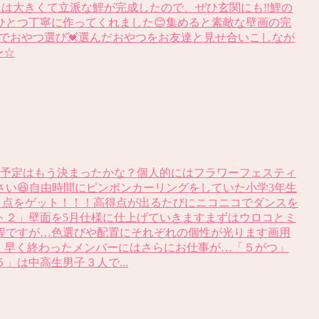
は大きくて立派な鯉が完成したので、ぜひ玄関にも‼️鯉の
ひとつ丁寧に作ってくれました😊集めると素敵な壁画の完
式でおやつ選び💓選んだおやつをお友達と見せ合いこしなが
〜☆
休予定はもう決まったかな？個人的にはフラワーフェスティ
さい😆自由時間にピンポンカーリングをしていた小学3年生
６点をゲット！！！高得点が出るたびにニコニコでダンスを
ト２」壁面を5月仕様に仕上げていきますまずはウロコとミ
程ですが…色選びや配置にそれぞれの個性が光ります画用
、早く終わったメンバーにはさらにお仕事が…「５がつ」
は中高生男子３人で...