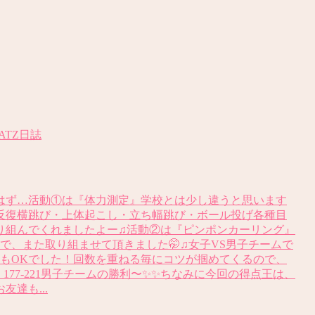
LATZ日誌
はず…活動①は『体力測定』学校とは少し違うと思います
反復横跳び・上体起こし・立ち幅跳び・ボール投げ各種目
り組んでくれましたよー♫活動②は『ピンポンカーリング』
で、また取り組ませて頂きました🤭♫女子VS男子チームで
てもOKでした！回数を重ねる毎にコツが掴めてくるので、
77-221男子チームの勝利〜✨✨ちなみに今回の得点王は、
達も...