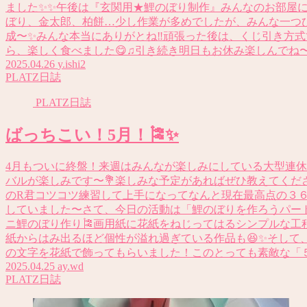
ました✨✨午後は『玄関用★鯉のぼり制作』みんなのお部屋に
ぼり、金太郎、柏餅…少し作業が多めでしたが、みんな一つ
成〜✨みんな本当にありがとね‼️頑張った後は、くじ引き方
ら、楽しく食べました😋♫引き続き明日もお休み楽しんでね
2025.04.26
y.ishi2
PLATZ日誌
PLATZ日誌
ばっちこい！5月！🎏✨
4月もついに終盤！来週はみんなが楽しみにしている大型連
バルが楽しみです〜💐楽しみな予定があればぜひ教えてくだ
のR君コツコツ練習して上手になってなんと現在最高点の３
していました〜さて、今日の活動は「鯉のぼりを作ろうパー
ニ鯉のぼり作り🎏画用紙に花紙をねじってはるシンプルな工
紙からはみ出るほど個性が溢れ過ぎている作品も😆✨そして
の文字を花紙で飾ってもらいました！このとっても素敵な「５」
2025.04.25
ay.wd
PLATZ日誌