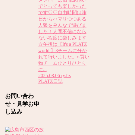
でとっても楽しかった
です♡♡自由時間は昨
日からハマリつつある
人狼をみんなで遊びま
した！人間不信になら
ない程度に楽しみます
☆午後は【It's a PLATZ
world 】3チームに分か
れて行いました。○買い
物チームひとりひとり
に...
2025.08.06
ry.frs
PLATZ日誌
お問い合わ
せ・見学お申
し込み