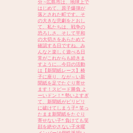
分 ~広島市は、地球上で
はじめて、原子爆弾が
落とされた町です。そ
の大きな悲劇をとおし
て、私たちは、戦争の
恐ろしさ、そして平和
の大切さをあらためて
確認する日ですね。み
んなと楽しく遊べる日
常がこれからも続きま
すように…今日の活動
は【新聞紙レース】椅
子に座り、なが～い新
聞紙を足でたぐり寄せ
ます！スピード勝負 よ
ーいドン！* 勢いよすぎ
て、新聞紙がビリビリ
に破けてしまう子* 笑っ
たまま新聞紙をたぐり
寄せない子* 負けても笑
顔を絶やさない子水曜
メンバーは個性派揃い