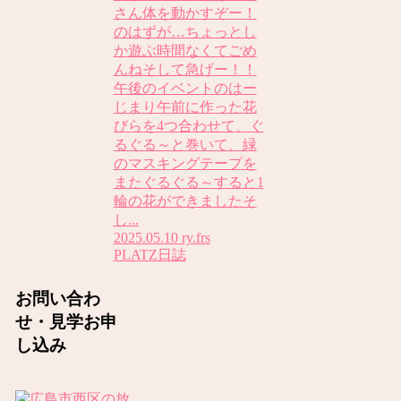
さん体を動かすぞー！
のはずが…ちょっとし
か遊ぶ時間なくてごめ
んねそして急げー！！
午後のイベントのはー
じまり午前に作った花
びらを4つ合わせて、ぐ
るぐる～と巻いて、緑
のマスキングテープを
またぐるぐる～すると1
輪の花ができましたそ
し...
2025.05.10
ry.frs
PLATZ日誌
お問い合わ
せ・見学お申
し込み