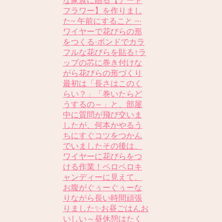
な家族に贈る【アート
フラワー】を作りまし
た~ 午前にすること ~·
ワイヤーで花びらの形
をつくる·ボンドでカラ
フルな花びらを貼る↑ラ
ップの芯に巻き付けな
がら花びらの形づくり
最初は「長さはこのく
らい？」「巻いたらど
うするの～」と、部屋
中に質問が飛び交いま
したが、何本かやるう
ちにすぐコツをつかん
でいましたその後は、
ワイヤーに花びらをつ
ける作業！ペロペロキ
ャンディーに見えて、
お腹がぐぅーぐぅーな
りながら長い時間頑張
りました✨お昼ごはんお
いしい～昼休憩はたく