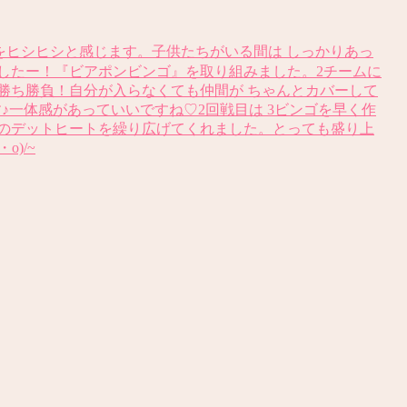
に寒さをヒシヒシと感じます。子供たちがいる間は しっかりあっ
したー！『ビアポンビンゴ』を取り組みました。2チームに
の勝ち勝負！自分が入らなくても仲間が ちゃんとカバーして
♪一体感があっていいですね♡2回戦目は 3ビンゴを早く作
せのデットヒートを繰り広げてくれました。とっても盛り上
)/~