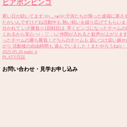
ビアポンビンゴ
寒い日が続いてます:;((•﹏•๑)));:子供たちが帰った途端
たかいんですけどね活動中も 熱い戦いを繰り広げてもらいま
分かれて いざ勝負☆1回戦目は 早くビンゴになったチーム
くれるから安心ヽ(；▽；)ノ仲間が入れると歓声が上がります
ったチームの勝ち勝負！どちらのチームも 追いつけ追い越
がり 活動後の自由時間も 遊んでいました！またやろうね(o・・o
2025.05.26
maki_n
PLATZ日誌
お問い合わせ・見学お申し込み